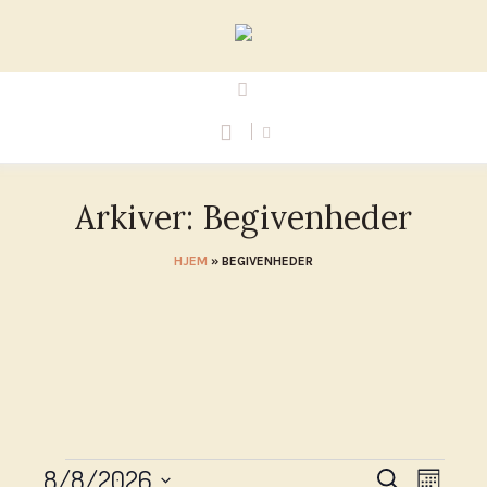
Arkiver:
Begivenheder
HJEM
»
BEGIVENHEDER
Begivenheder
8/8/2026
Begivenhe
Begive
SØG EFTER BE