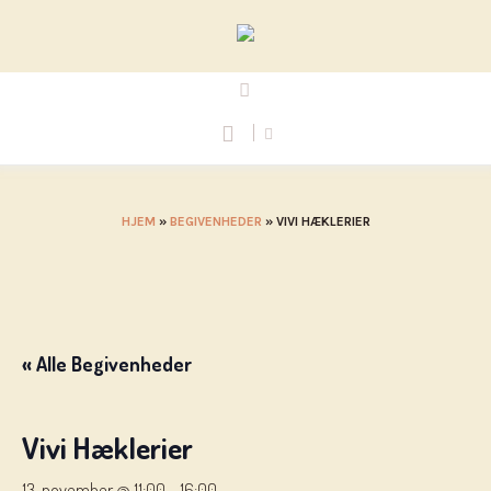
HJEM
»
BEGIVENHEDER
»
VIVI HÆKLERIER
« Alle Begivenheder
Vivi Hæklerier
13. november @ 11:00
-
16:00