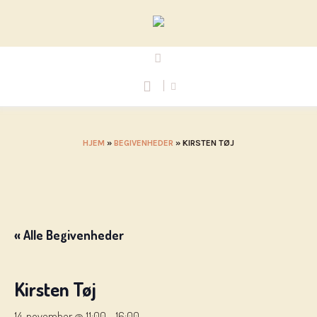
HJEM
»
BEGIVENHEDER
»
KIRSTEN TØJ
« Alle Begivenheder
Kirsten Tøj
14. november @ 11:00
-
16:00