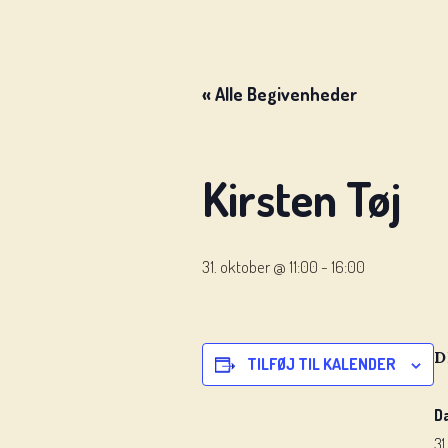
« Alle Begivenheder
Kirsten Tøj
31. oktober @ 11:00
-
16:00
D
TILFØJ TIL KALENDER
D
31