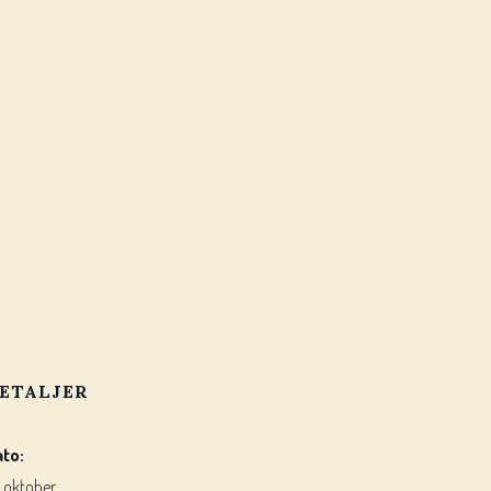
ETALJER
ato:
. oktober