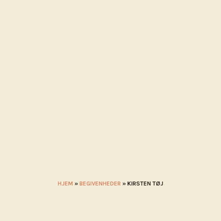
MÅL I NÆRHEDEN
KALENDER
BLIV UDSTILLER
STADEHOL
HJEM
»
BEGIVENHEDER
»
KIRSTEN TØJ