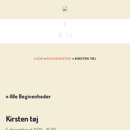
HJEM
»
BEGIVENHEDER
»
KIRSTEN TØJ
« Alle Begivenheder
Kirsten tøj
5. december @ 11:00
-
16:00