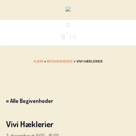
HJEM
»
BEGIVENHEDER
»
VIVI HÆKLERIER
« Alle Begivenheder
Vivi Hæklerier
3. december @ 11:00
-
16:00