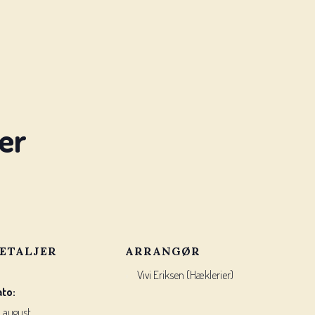
ier
ETALJER
ARRANGØR
Vivi Eriksen (Hæklerier)
ato:
. august