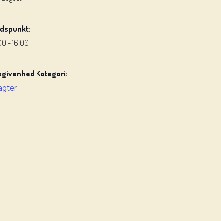
idspunkt:
:00 - 16:00
egivenhed Kategori:
agter