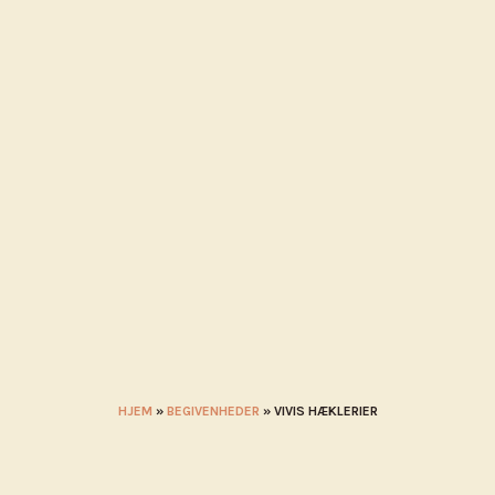
MÅL I NÆRHEDEN
KALENDER
BLIV UDSTILLER
STADEHOL
HJEM
»
BEGIVENHEDER
»
VIVIS HÆKLERIER