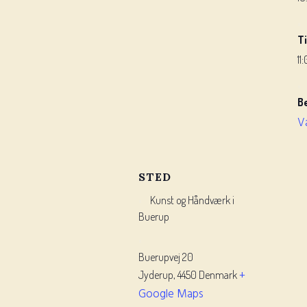
T
11
B
V
STED
Kunst og Håndværk i
Buerup
Buerupvej 20
+
Jyderup
,
4450
Denmark
Google Maps