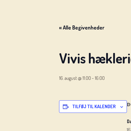
« Alle Begivenheder
Vivis hækler
16. august @ 11:00
-
16:00
D
TILFØJ TIL KALENDER
D
16