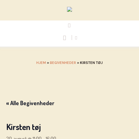
HJEM
»
BEGIVENHEDER
»
KIRSTEN TØJ
« Alle Begivenheder
Kirsten tøj
20. august @ 11:00
-
16:00