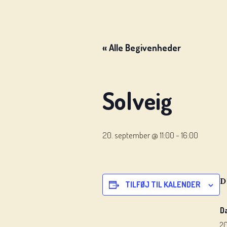
« Alle Begivenheder
Solveig
20. september @ 11:00
-
16:00
D
TILFØJ TIL KALENDER
D
20