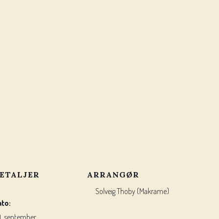
ETALJER
ARRANGØR
Solveig Thoby (Makrame)
ato:
. september