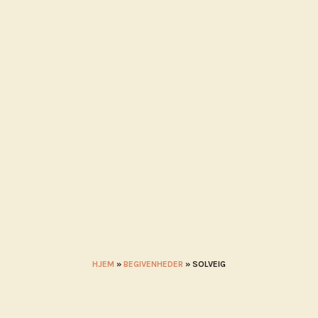
MÅL I NÆRHEDEN
KALENDER
BLIV UDSTILLER
STADEHOL
HJEM
»
BEGIVENHEDER
»
SOLVEIG