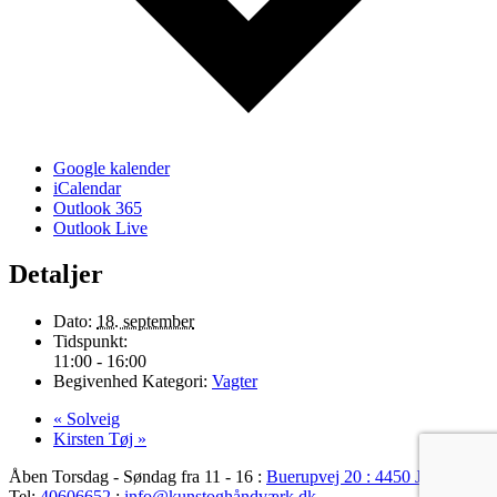
Google kalender
iCalendar
Outlook 365
Outlook Live
Detaljer
Dato:
18. september
Tidspunkt:
11:00 - 16:00
Begivenhed Kategori:
Vagter
«
Solveig
Kirsten Tøj
»
Åben Torsdag - Søndag fra 11 - 16 :
Buerupvej 20 : 4450 Jyderup
:
Tel:
40606652
:
info@kunstoghåndværk.dk