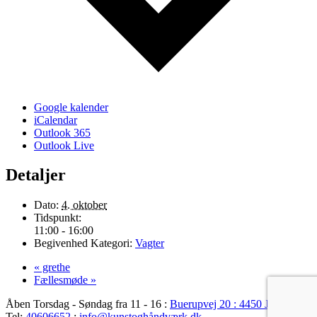
Google kalender
iCalendar
Outlook 365
Outlook Live
Detaljer
Dato:
4. oktober
Tidspunkt:
11:00 - 16:00
Begivenhed Kategori:
Vagter
«
grethe
Fællesmøde
»
Åben Torsdag - Søndag fra 11 - 16 :
Buerupvej 20 : 4450 Jyderup
:
Tel:
40606652
:
info@kunstoghåndværk.dk