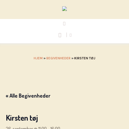
HJEM
»
BEGIVENHEDER
»
KIRSTEN TØJ
« Alle Begivenheder
Kirsten tøj
26. september @ 11:00
-
16:00