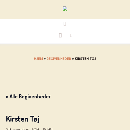
HJEM
»
BEGIVENHEDER
»
KIRSTEN TØJ
« Alle Begivenheder
Kirsten Tøj
29. august @ 11:00
-
16:00