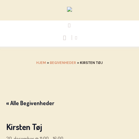
HJEM
»
BEGIVENHEDER
»
KIRSTEN TØJ
« Alle Begivenheder
Kirsten Tøj
20. december @ 11:00
-
16:00