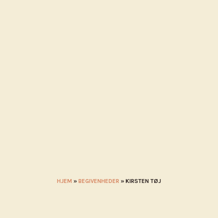
MÅL I NÆRHEDEN
KALENDER
BLIV UDSTILLER
STADEHOL
HJEM
»
BEGIVENHEDER
»
KIRSTEN TØJ