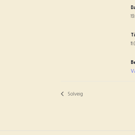
D
19
T
11
B
V
Solveig