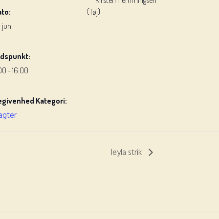
Kirsten Hemmingsen
ato:
(Tøj)
. juni
idspunkt:
:00 - 16:00
egivenhed Kategori:
agter
leyla strik