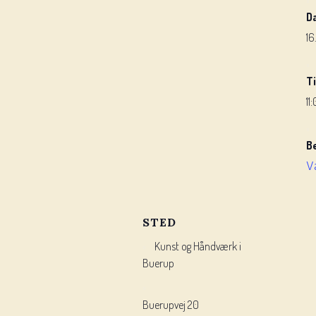
D
16
T
11
B
V
STED
Kunst og Håndværk i
Buerup
Buerupvej 20