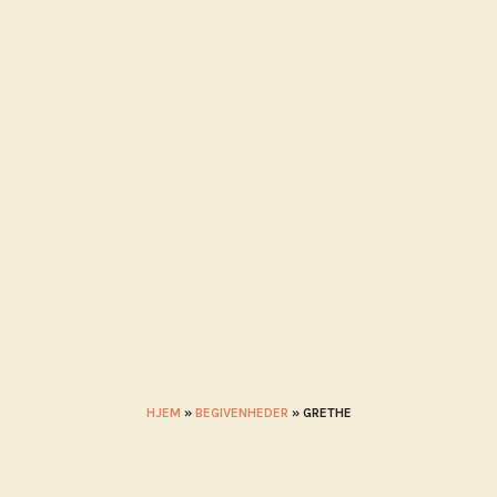
MÅL I NÆRHEDEN
KALENDER
BLIV UDSTILLER
STADEHOL
HJEM
»
BEGIVENHEDER
»
GRETHE