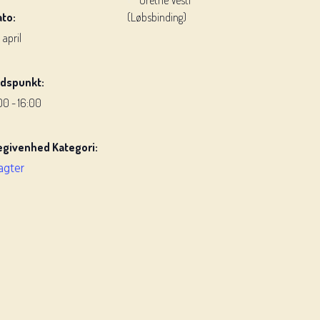
Grethe Vesti
ato:
(Løbsbinding)
. april
idspunkt:
:00 - 16:00
egivenhed Kategori:
agter